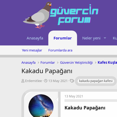
Anasayfa
Forumlar
Neler yeni
Ku
Yeni mesajlar
Forumlarda ara
Anasayfa
Forumlar
Güvercin Yetiştiriciliği
Kafes Kuşla
Kakadu Papağanı
K
B
E
Erdemitlee
13 May 2021
kakadu papağan kafesi
o
a
t
n
ş
i
u
l
k
13 May 2021
y
a
e
u
n
t
b
g
l
Kakadu Papağanı
a
ı
e
ş
ç
r