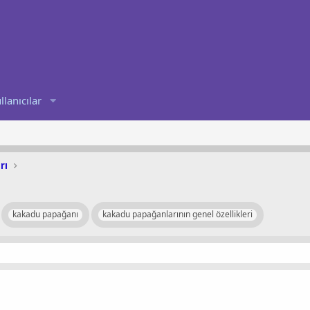
llanıcılar
rı
kakadu papağanı
kakadu papağanlarının genel özellikleri