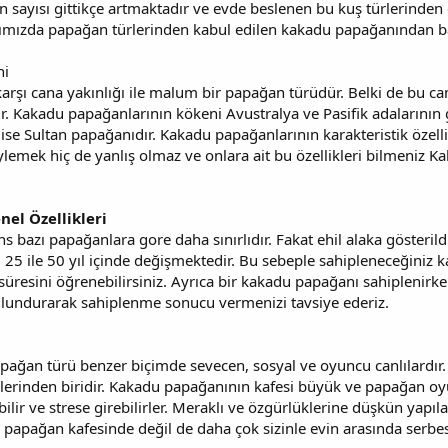
ayısı gittikçe artmaktadır ve evde beslenen bu kuş türlerinden d
zımızda papağan türlerinden kabul edilen kakadu papağanından b
ni
şı cana yakınlığı ile malum bir papağan türüdür. Belki de bu can
dır. Kakadu papağanlarının kökeni Avustralya ve Pasifik adalarını
ise Sultan papağanıdır. Kakadu papağanlarının karakteristik özelli
söylemek hiç de yanlış olmaz ve onlara ait bu özellikleri bilmeniz 
el Özellikleri
 bazı papağanlara gore daha sınırlıdır. Fakat ehil alaka gösteri
 25 ile 50 yıl içinde değişmektedir. Bu sebeple sahipleneceğiniz 
üresini öğrenebilirsiniz. Ayrıca bir kakadu papağanı sahiplenirk
undurarak sahiplenme sonucu vermenizi tavsiye ederiz.
ağan türü benzer biçimde sevecen, sosyal ve oyuncu canlılardır.
lerinden biridir. Kakadu papağanının kafesi büyük ve papağan oyun
ilir ve strese girebilirler. Meraklı ve özgürlüklerine düşkün yapı
ple papağan kafesinde değil de daha çok sizinle evin arasında serbe