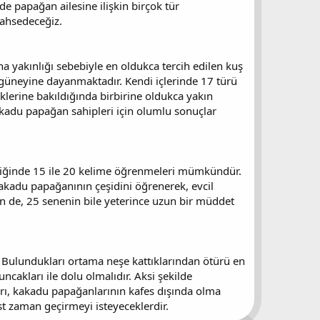
e papağan ailesine ilişkin birçok tür
ahsedeceğiz.
a yakınlığı sebebiyle en oldukca tercih edilen kuş
n güneyine dayanmaktadır. Kendi içlerinde 17 türü
klerine bakıldığında birbirine oldukca yakın
Kakadu papağan sahipleri için olumlu sonuçlar
ldiğinde 15 ile 20 kelime öğrenmeleri mümkündür.
kakadu papağanının çeşidini öğrenerek, evcil
en de, 25 senenin bile yeterince uzun bir müddet
 Bulundukları ortama neşe kattıklarından ötürü en
cakları ile dolu olmalıdır. Aksi şekilde
ları, kakadu papağanlarının kafes dışında olma
st zaman geçirmeyi isteyeceklerdir.