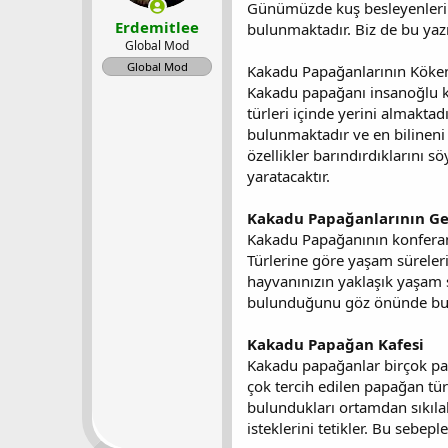
Günümüzde kuş besleyenlerin s
l
t
Erdemitlee
bulunmaktadır. Biz de bu ya
a
a
Global Mod
t
r
Global Mod
a
i
Kakadu Papağanlarının Köke
n
h
Kakadu papağanı insanoğlu kar
i
türleri içinde yerini almakta
bulunmaktadır ve en bilineni 
özellikler barındırdıklarını 
yaratacaktır.
Kakadu Papağanlarının Gen
Kakadu Papağanının konferans
Türlerine göre yaşam süreleri
hayvanınızın yaklaşık yaşam s
bulunduğunu göz önünde bul
Kakadu Papağan Kafesi
Kakadu papağanlar birçok pap
çok tercih edilen papağan tür
bulundukları ortamdan sıkılab
isteklerini tetikler. Bu sebe