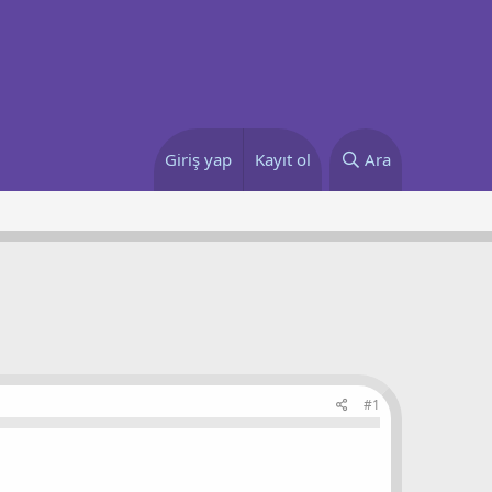
Giriş yap
Kayıt ol
Ara
#1