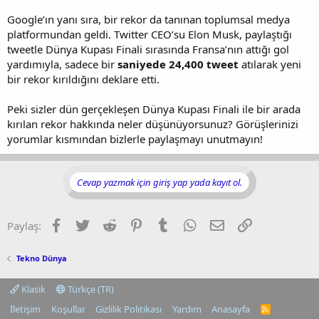
Google’ın yanı sıra, bir rekor da tanınan toplumsal medya
platformundan geldi. Twitter CEO’su Elon Musk, paylaştığı
tweetle Dünya Kupası Finali sırasında Fransa’nın attığı gol
yardımıyla, sadece bir
saniyede 24,400 tweet
atılarak yeni
bir rekor kırıldığını deklare etti.
Peki sizler dün gerçekleşen Dünya Kupası Finali ile bir arada
kırılan rekor hakkında neler düşünüyorsunuz? Görüşlerinizi
yorumlar kısmından bizlerle paylaşmayı unutmayın!
Cevap yazmak için giriş yap yada kayıt ol.
Facebook
Twitter
Reddit
Pinterest
Tumblr
WhatsApp
E-posta
Link
Paylaş:
Tekno Dünya
Klasik
Türkçe (TR)
İletişim
Koşullar
Gizlilik Politikası
Yardım
Anasayfa
R
S