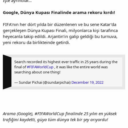
İşte ayrıntılar…
Google, Dünya Kupası Finalinde arama rekoru kırdı!
FIFA’nın her dört yılda bir düzenlenen ve bu sene Katar’da
gerçekleşen Dünya Kupası Finali, milyonlarca kişi tarafınca
heyecanla takip edildi. Arjantin’in galip geldiği bu turnuva,
yeni rekoru da birlikteinde getirdi.
Search recorded its highest ever traffic in 25 years during the
final of
#FIFAWorldCup
, it was like the entire world was
searching about one thing!
— Sundar Pichai (@sundarpichai)
December 19, 2022
Arama (Google), #FIFAWorldCup finalinde 25 yılın en yüksek
trafiğini kaydetti, güya tüm dünya tek bir şey arıyordu!