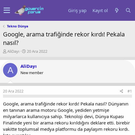
Giriş yap
Kayıt ol
Tekno Dünya
Google, arama trafiğinde rekor kırdı! Pekala
nasıl?
K
B
AliDayı
20 Ara 2022
o
a
n
ş
AliDayı
u
l
A
y
a
New member
u
n
b
g
a
ı
20 Ara 2022
#1
ş
ç
l
t
Google, arama trafiğinde rekor kırdı! Pekala nasıl? Dünyanın
a
a
en tanınan arama motoru Google, yediden yetmişe
t
r
milyarlarca kullanıcıya sahip. Teknoloji devi, Dünya Kupası
a
i
n
h
Finalinde yeni bir arama rekoru kırıldığını deklare etti. birebir
i
vakitte toplumsal medya platformu da paylaşım rekoru kırdı.