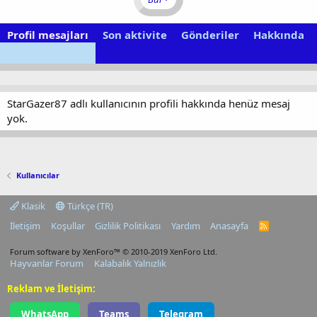
Profil mesajları
Son aktivite
Gönderiler
Hakkında
StarGazer87 adlı kullanıcının profili hakkında henüz mesaj
yok.
Kullanıcılar
Klasik
Türkçe (TR)
İletişim
Koşullar
Gizlilik Politikası
Yardım
Anasayfa
R
S
S
Forum software by XenForo™
© 2010-2019 XenForo Ltd.
Hayvanlar Forum
Kalabalık Yalnızlık
Reklam ve İletişim:
WhatsApp
Teams
Telegram