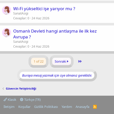
Wi-Fi yükseltici işe yarıyor mu ?
SanatAsigi
Cevaplar
0
24 Haz 2026
Osmanlı Devleti hangi antlaşma ile ilk kez
Avrupa ?
SanatAsigi
Cevaplar
0
24 Haz 2026
Last
1 of 22
Sonraki
Buraya mesaj yazmak için üye olmanız gereklidir.
Güvercin Yetiştiriciliği
Klasik
Türkçe (TR)
İletişim
Koşullar
Gizlilik Politikası
Yardım
Anasayfa
R
S
S