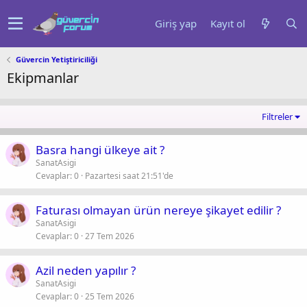
Giriş yap
Kayıt ol
Güvercin Yetiştiriciliği
Ekipmanlar
Filtreler
Basra hangi ülkeye ait ?
SanatAsigi
Cevaplar
0
Pazartesi saat 21:51'de
Faturası olmayan ürün nereye şikayet edilir ?
SanatAsigi
Cevaplar
0
27 Tem 2026
Azil neden yapılır ?
SanatAsigi
Cevaplar
0
25 Tem 2026