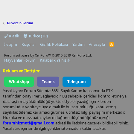
Güvercin Forum
Klasik
Türkçe (TR)
İletişim
Koşullar
Gizlilik Politikası
Yardım
Anasayfa
R
S
S
Forum software by XenForo™
© 2010-2019 XenForo Ltd.
Hayvanlar Forum
Kalabalık Yalnızlık
Reklam ve İletişim:
WhatsApp
Teams
Telegram
Yasal Uyarı: Forum Sitemiz; 5651 Sayılı Kanun kapsamında BTK
tarafından onaylı Yer Sağlayıcı'dır. Bu sebeple içerikleri kontrol etme ya
da araştırma yükümlülüğü yoktur. Üyeler yazdığı içeriklerden
sorumludur ve siteye üye olmak ile bu sorumluluğu kabul etmiş
sayılırlar. Sitemiz kar amacı gütmez, ücretsiz bilgi paylaşım merkezidir.
Hukuka ve mevzuata aykırı olduğunu düşündüğünüz içeriği
forumhizmeti@gmail.com
adresi ile iletişime geçerek bildirebilirsiniz.
Yasal süre içerisinde ilgili içerikler sitemizden kaldırılacaktır.